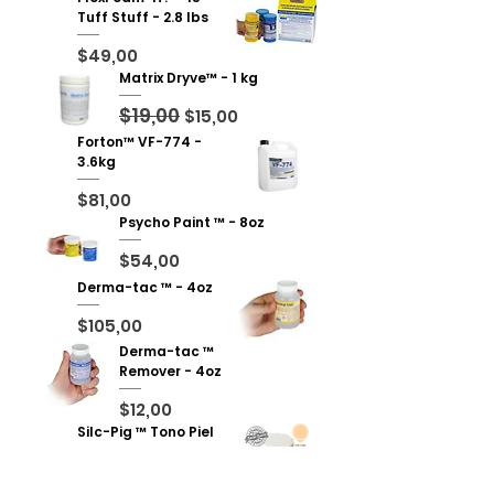
Tuff Stuff - 2.8 lbs
Precio
$49,00
Matrix Dryve™ - 1 kg
$19,00
Precio
Precio de oferta
$15,00
Forton™ VF-774 -
3.6kg
Precio
$81,00
Psycho Paint ™ - 8oz
Precio
$54,00
Derma-tac ™ - 4oz
Precio
$105,00
Derma-tac ™
Remover - 4oz
Precio
$12,00
Silc-Pig ™ Tono Piel
CLARO - 20gr
Precio
$19,00