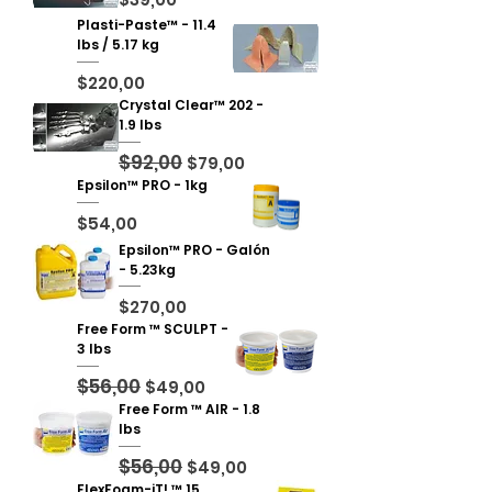
Plasti-Paste™ - 11.4
lbs / 5.17 kg
Precio
$220,00
Crystal Clear™ 202 -
1.9 lbs
$92,00
Precio
Precio de oferta
$79,00
Epsilon™ PRO - 1kg
Precio
$54,00
Epsilon™ PRO - Galón
- 5.23kg
Precio
$270,00
Free Form ™ SCULPT -
3 lbs
$56,00
Precio
Precio de oferta
$49,00
Free Form ™ AIR - 1.8
lbs
$56,00
Precio
Precio de oferta
$49,00
FlexFoam-iT! ™ 15