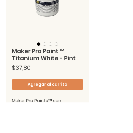
Maker Pro Paint ™
Titanium White - Pint
Precio
$37,80
Agregar al carrito
Maker Pro Paints™ son 
uretanos acrílicos a base de 
agua, sin VOC, que brindan un 
rendimiento superior de color, 
adhesión y durabilidad. Estas 