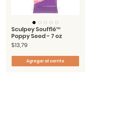
Sculpey Soufflé™
Poppy Seed - 7 oz
Precio
$13,79
Agregar al carrito
Soufflé es una arcilla liviana e 
innovadora que, después de 
hornearse, tiene un hermoso 
acabado aterciopelado.
Instrucciones de uso